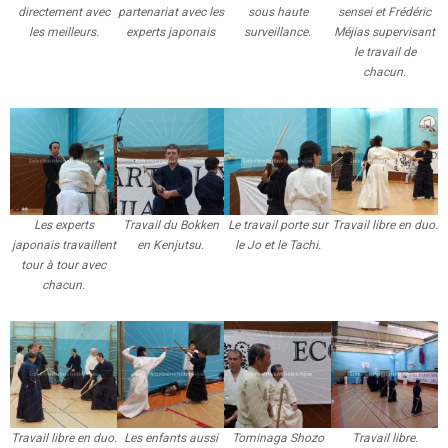
directement avec
partenariat avec les
sous haute
sensei et Frédéric
les meilleurs.
experts japonais
surveillance.
Méjias supervisant
le travail de
chacun.
Les experts
Travail du Bokken
Le travail porte sur
Travail libre en duo.
japonais travaillent
en Kenjutsu.
le Jo et le Tachi.
tour à tour avec
chacun.
Travail libre en duo.
Les enfants aussi
Tominaga Shozo
Travail libre.