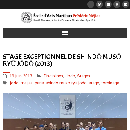
Accueil
STAGE EXCEPTIONNEL DE SHINDŌ MUSŌ
Karaté
RYŪ JŌDŌ (2013)
Kobudō
19 juin 2013
Disciplines
,
Jodo
,
Stages
jodo
,
mejias
,
paris
,
shindo muso ryu jodo
,
stage
,
tominaga
Jōdō
Iaidō
Les dojos