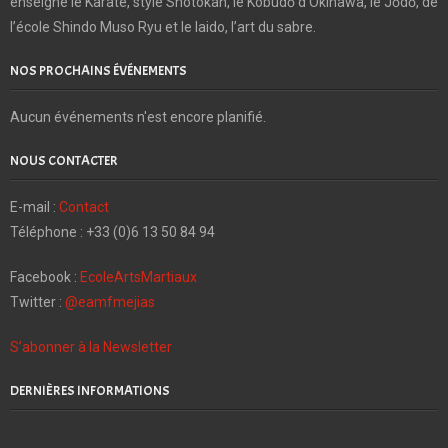
enseigne le Karaté, style Shotokan, le Kobudō d’Okinawa, le Jōdō, de
l’école Shindo Muso Ryu et le Iaido, l’art du sabre.
NOS PROCHAINS ÉVÉNEMENTS
Aucun événements n'est encore planifié.
NOUS CONTACTER
E-mail :
Contact
Téléphone : +33 (0)6 13 50 84 94
Facebook :
EcoleArtsMartiaux
Twitter :
@eamfmejias
S’abonner à la Newsletter
DERNIÈRES INFORMATIONS