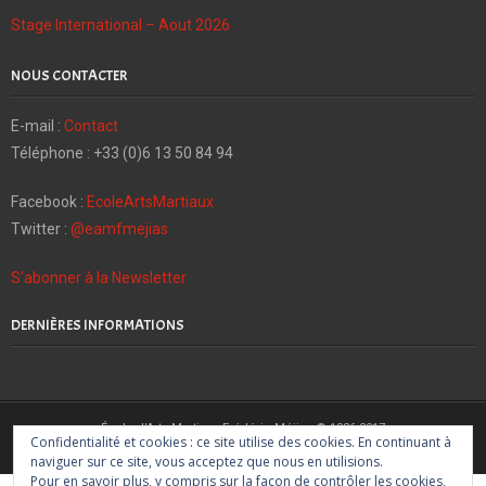
Stage International – Aout 2026
NOUS CONTACTER
E-mail :
Contact
Téléphone : +33 (0)6 13 50 84 94
Facebook :
EcoleArtsMartiaux
Twitter :
@eamfmejias
S’abonner à la Newsletter
DERNIÈRES INFORMATIONS
École d'Arts Martiaux Frédéric Méjias © 1986-2017
Confidentialité et cookies : ce site utilise des cookies. En continuant à
Karaté Shotokan, Kobudō d'Okinawa, Shindo Muso Ryu Jōdō
naviguer sur ce site, vous acceptez que nous en utilisions.
Pour en savoir plus, y compris sur la façon de contrôler les cookies,