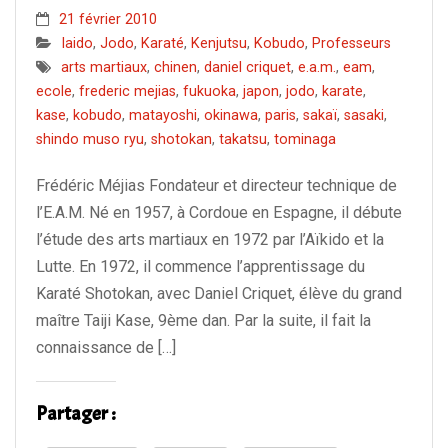
21 février 2010
Iaido
,
Jodo
,
Karaté
,
Kenjutsu
,
Kobudo
,
Professeurs
arts martiaux
,
chinen
,
daniel criquet
,
e.a.m.
,
eam
,
ecole
,
frederic mejias
,
fukuoka
,
japon
,
jodo
,
karate
,
kase
,
kobudo
,
matayoshi
,
okinawa
,
paris
,
sakaï
,
sasaki
,
shindo muso ryu
,
shotokan
,
takatsu
,
tominaga
Frédéric Méjias Fondateur et directeur technique de
l’E.A.M. Né en 1957, à Cordoue en Espagne, il débute
l’étude des arts martiaux en 1972 par l’Aïkido et la
Lutte. En 1972, il commence l’apprentissage du
Karaté Shotokan, avec Daniel Criquet, élève du grand
maître Taiji Kase, 9ème dan. Par la suite, il fait la
connaissance de […]
Partager :