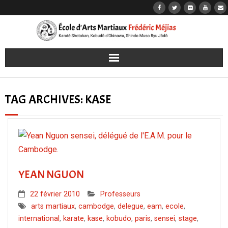
Accueil
TAG ARCHIVES:
KASE
Karaté
Kobudō
Jōdō
YEAN NGUON
Iaidō
22 février 2010
Professeurs
Les dojos
arts martiaux
,
cambodge
,
delegue
,
eam
,
ecole
,
international
,
karate
,
kase
,
kobudo
,
paris
,
sensei
,
stage
,