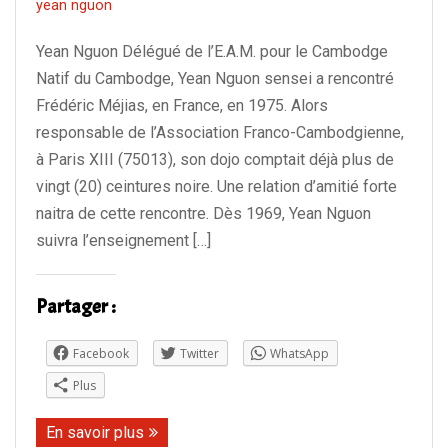
yean nguon
Evénements
Yean Nguon Délégué de l’E.A.M. pour le Cambodge
Contact
Natif du Cambodge, Yean Nguon sensei a rencontré
Frédéric Méjias, en France, en 1975. Alors
responsable de l’Association Franco-Cambodgienne,
à Paris XIII (75013), son dojo comptait déjà plus de
vingt (20) ceintures noire. Une relation d’amitié forte
naitra de cette rencontre. Dès 1969, Yean Nguon
suivra l’enseignement […]
Partager :
Facebook
Twitter
WhatsApp
Plus
En savoir plus