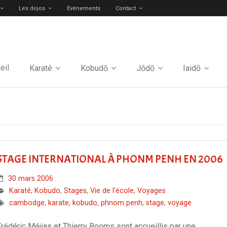
Les dojos
Evénements
Contact
eil
Karaté
Kobudō
Jōdō
Iaidō
STAGE INTERNATIONAL À PHONM PENH EN 2006
30 mars 2006
Karaté
,
Kobudo
,
Stages
,
Vie de l'école
,
Voyages
cambodge
,
karate
,
kobudo
,
phnom penh
,
stage
,
voyage
Frédéric Méjias et Thierry Booms sont accueillis par une