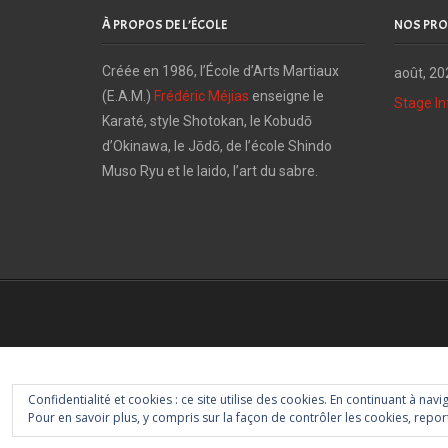
À PROPOS DE L’ÉCOLE
NOS PRO
Créée en 1986, l’École d’Arts Martiaux
août, 20
(E.A.M.)
Frédéric Méjias
enseigne le
Stage In
Karaté, style Shotokan, le Kobudō
d’Okinawa, le Jōdō, de l’école Shindo
Muso Ryu et le Iaido, l’art du sabre.
Confidentialité et cookies : ce site utilise des cookies. En continuant à navi
Pour en savoir plus, y compris sur la façon de contrôler les cookies, report