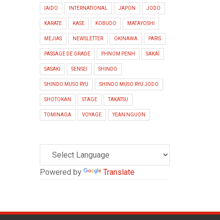
IAIDO
INTERNATIONAL
JAPON
JODO
KARATE
KASE
KOBUDO
MATAYOSHI
MEJIAS
NEWSLETTER
OKINAWA
PARIS
PASSAGE DE GRADE
PHNOM PENH
SAKAÏ
SASAKI
SENSEI
SHINDO
SHINDO MUSO RYU
SHINDO MUSO RYU JODO
SHOTOKAN
STAGE
TAKATSU
TOMINAGA
VOYAGE
YEAN NGUON
Powered by
Translate