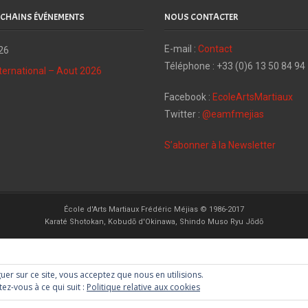
CHAINS ÉVÉNEMENTS
NOUS CONTACTER
E-mail :
Contact
26
Téléphone : +33 (0)6 13 50 84 94
ternational – Aout 2026
Facebook :
EcoleArtsMartiaux
Twitter :
@eamfmejias
S’abonner à la Newsletter
École d'Arts Martiaux Frédéric Méjias © 1986-2017
Karaté Shotokan, Kobudō d'Okinawa, Shindo Muso Ryu Jōdō
guer sur ce site, vous acceptez que nous en utilisions.
ez-vous à ce qui suit :
Politique relative aux cookies