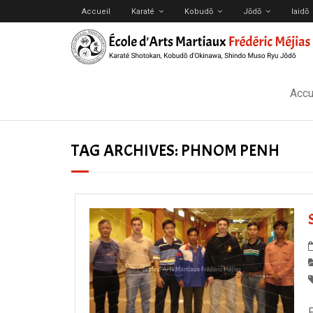
Accueil
Karaté
Kobudō
Jōdō
Iaidō
Accu
TAG ARCHIVES:
PHNOM PENH