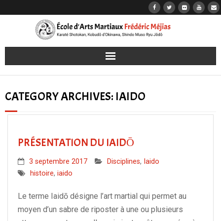
Accueil
CATEGORY ARCHIVES:
IAIDO
Karaté
Kobudō
PRÉSENTATION DU IAIDŌ
Jōdō
3 septembre 2017
Disciplines
,
Iaido
histoire
,
iaido
Iaidō
Le terme Iaidō désigne l’art martial qui permet au
Les dojos
moyen d’un sabre de riposter à une ou plusieurs