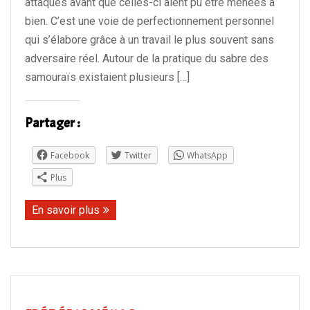
attaques avant que celles-ci aient pu être menées à
Evénements
bien. C’est une voie de perfectionnement personnel
qui s’élabore grâce à un travail le plus souvent sans
Contact
adversaire réel. Autour de la pratique du sabre des
samouraïs existaient plusieurs […]
Partager :
Facebook
Twitter
WhatsApp
Plus
En savoir plus