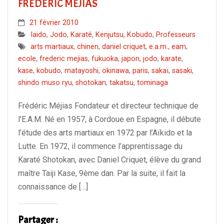
FRÉDÉRIC MÉJIAS
21 février 2010
Iaido
,
Jodo
,
Karaté
,
Kenjutsu
,
Kobudo
,
Professeurs
arts martiaux
,
chinen
,
daniel criquet
,
e.a.m.
,
eam
,
ecole
,
frederic mejias
,
fukuoka
,
japon
,
jodo
,
karate
,
kase
,
kobudo
,
matayoshi
,
okinawa
,
paris
,
sakaï
,
sasaki
,
shindo muso ryu
,
shotokan
,
takatsu
,
tominaga
Frédéric Méjias Fondateur et directeur technique de
l’E.A.M. Né en 1957, à Cordoue en Espagne, il débute
l’étude des arts martiaux en 1972 par l’Aïkido et la
Lutte. En 1972, il commence l’apprentissage du
Karaté Shotokan, avec Daniel Criquet, élève du grand
maître Taiji Kase, 9ème dan. Par la suite, il fait la
connaissance de […]
Partager :