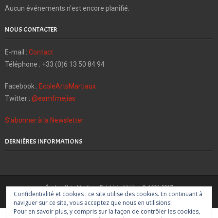
Aucun événements n'est encore planifié.
NOUS CONTACTER
E-mail :
Contact
Téléphone : +33 (0)6 13 50 84 94
Facebook :
EcoleArtsMartiaux
Twitter :
@eamfmejias
S’abonner à la Newsletter
DERNIÈRES INFORMATIONS
École d'Arts Martiaux Frédéric Méjias © 1986-2017
Confidentialité et cookies : ce site utilise des cookies. En continuant à
Karaté Shotokan, Kobudō d'Okinawa, Shindo Muso Ryu Jōdō
naviguer sur ce site, vous acceptez que nous en utilisions.
Pour en savoir plus, y compris sur la façon de contrôler les cookies,