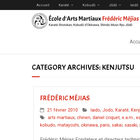
Accueil
Karaté
Kobudō
Jōdō
Iaidō
Accu
CATEGORY ARCHIVES:
KENJUTSU
FRÉDÉRIC MÉJIAS
21 février 2010
Iaido
,
Jodo
,
Karaté
,
Kenj
arts martiaux
,
chinen
,
daniel criquet
,
e.a.m.
,
e
kobudo
,
matayoshi
,
okinawa
,
paris
,
sakaï
,
sasaki
,
Frédéric Méjias Fondateur et directeur techni