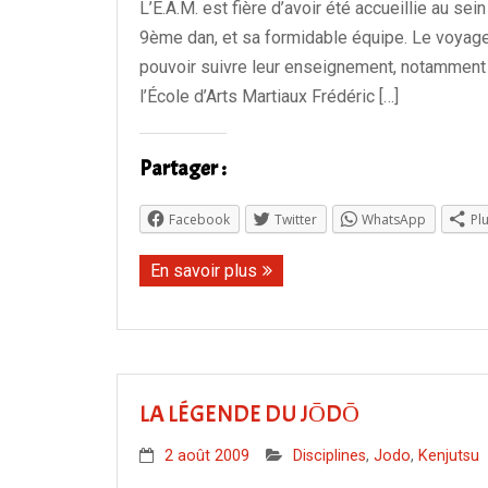
L’E.A.M. est fière d’avoir été accueillie au s
9ème dan, et sa formidable équipe. Le voyage
pouvoir suivre leur enseignement, notamment 
l’École d’Arts Martiaux Frédéric […]
Partager :
Facebook
Twitter
WhatsApp
Pl
En savoir plus
LA LÉGENDE DU JŌDŌ
2 août 2009
Disciplines
,
Jodo
,
Kenjutsu