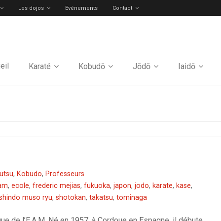
Les dojos
Evénements
Contact
eil
Karaté
Kobudō
Jōdō
Iaidō
utsu
,
Kobudo
,
Professeurs
am
,
ecole
,
frederic mejias
,
fukuoka
,
japon
,
jodo
,
karate
,
kase
,
shindo muso ryu
,
shotokan
,
takatsu
,
tominaga
que de l’E.A.M. Né en 1957, à Cordoue en Espagne, il débute