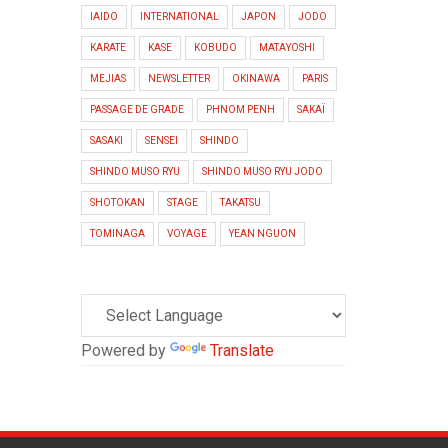
IAIDO
INTERNATIONAL
JAPON
JODO
KARATE
KASE
KOBUDO
MATAYOSHI
MEJIAS
NEWSLETTER
OKINAWA
PARIS
PASSAGE DE GRADE
PHNOM PENH
SAKAÏ
SASAKI
SENSEI
SHINDO
SHINDO MUSO RYU
SHINDO MUSO RYU JODO
SHOTOKAN
STAGE
TAKATSU
TOMINAGA
VOYAGE
YEAN NGUON
Powered by
Translate