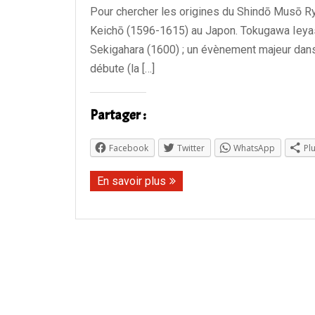
Pour chercher les origines du Shindō Musō Ryū
Keichō (1596-1615) au Japon. Tokugawa Ieyasu
Sekigahara (1600) ; un évènement majeur dans l
débute (la […]
Partager :
Facebook
Twitter
WhatsApp
Pl
En savoir plus