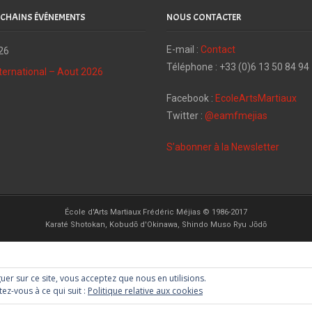
CHAINS ÉVÉNEMENTS
NOUS CONTACTER
E-mail :
Contact
26
Téléphone : +33 (0)6 13 50 84 94
ternational – Aout 2026
Facebook :
EcoleArtsMartiaux
Twitter :
@eamfmejias
S’abonner à la Newsletter
École d'Arts Martiaux Frédéric Méjias © 1986-2017
Karaté Shotokan, Kobudō d'Okinawa, Shindo Muso Ryu Jōdō
guer sur ce site, vous acceptez que nous en utilisions.
ez-vous à ce qui suit :
Politique relative aux cookies