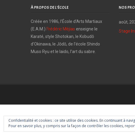
À PROPOS DE L’ÉCOLE
NOS PRO
Créée en 1986, l’École d’Arts Martiaux
août, 20
(E.A.M.)
Frédéric Méjias
enseigne le
Stage In
Karaté, style Shotokan, le Kobudō
d’Okinawa, le Jōdō, de l’école Shindo
Muso Ryu et le Iaido, l’art du sabre.
Confidentialité et cookies : ce site utilise des cookies. En continuant à navi
Pour en savoir plus, y compris sur la façon de contrôler les cookies, report