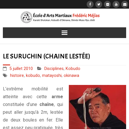
Accueil
LE SURUCHIN (CHAINE LESTÉE)
Karaté
5 juillet 2010
Disciplines
,
Kobudo
Kobudō
histoire
,
kobudo
,
matayoshi
,
okinawa
Jōdō
L’extrême mobilité est
atteinte avec cette
arme
Iaidō
constituée d’une
chaîne
, qui
peut aller jusqu’à 2m, lestée
Les dojos
de deux boules en fer. Elle
est assez peu pratiquée, très