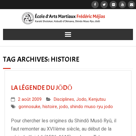
Accueil
TAG ARCHIVES:
HISTOIRE
Karaté
Kobudō
LA LÉGENDE DU JŌDŌ
Jōdō
2 août 2009
Disciplines
,
Jodo
,
Kenjutsu
gonnosuke
,
histoire
,
jodo
,
shindo muso ryu jodo
Iaidō
Pour chercher les origines du Shindō Musō Ryū, il
Les dojos
faut remonter au XVIIème siècle, au début de la