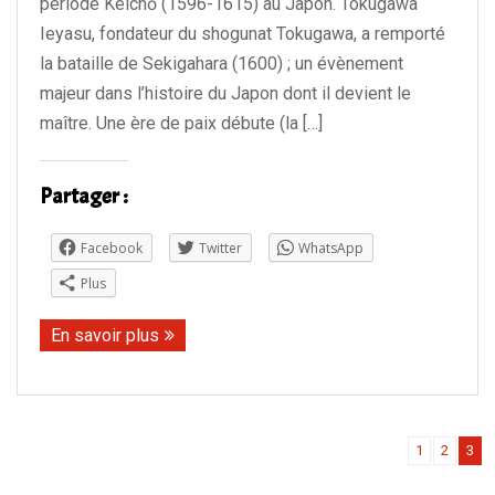
période Keichō (1596-1615) au Japon. Tokugawa
Evénements
Ieyasu, fondateur du shogunat Tokugawa, a remporté
la bataille de Sekigahara (1600) ; un évènement
Contact
majeur dans l’histoire du Japon dont il devient le
maître. Une ère de paix débute (la […]
Partager :
Facebook
Twitter
WhatsApp
Plus
En savoir plus
1
2
3