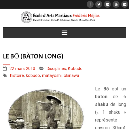
Accueil
LE BŌ (BÂTON LONG)
Karaté
22 mars 2010
Disciplines
,
Kobudo
Kobudō
histoire
,
kobudo
,
matayoshi
,
okinawa
Jōdō
Le
Bō
est un
bâton
de 6
Iaidō
shaku
de long
(« 1 shaku »
Les dojos
représente
environ 30cm),