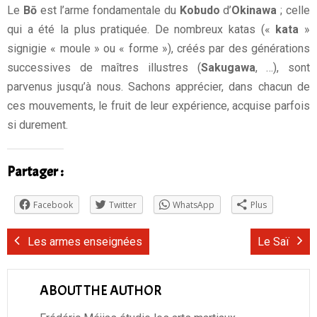
Le
Bō
est l’arme fondamentale du
Kobudo
d’
Okinawa
; celle
qui a été la plus pratiquée. De nombreux katas («
kata
»
signigie « moule » ou « forme »), créés par des générations
successives de maîtres illustres (
Sakugawa
, …), sont
parvenus jusqu’à nous. Sachons apprécier, dans chacun de
ces mouvements, le fruit de leur expérience, acquise parfois
si durement.
Partager :
Facebook
Twitter
WhatsApp
Plus
Les armes enseignées
Le Saï
ABOUT THE AUTHOR