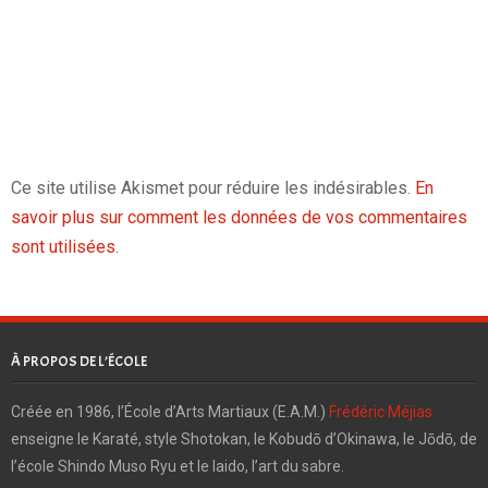
Ce site utilise Akismet pour réduire les indésirables.
En
savoir plus sur comment les données de vos commentaires
sont utilisées
.
À PROPOS DE L’ÉCOLE
Créée en 1986, l’École d’Arts Martiaux (E.A.M.)
Frédéric Méjias
enseigne le Karaté, style Shotokan, le Kobudō d’Okinawa, le Jōdō, de
l’école Shindo Muso Ryu et le Iaido, l’art du sabre.